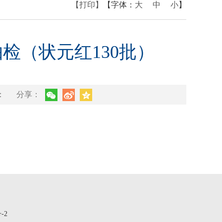
【打印】
【字体：
大
中
小
】
检（状元红130批）
：
分享：
-2