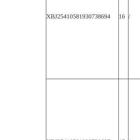
XBJ25410581930738694
16
/