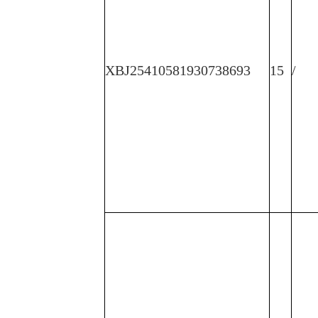
XBJ25410581930738693
15
/