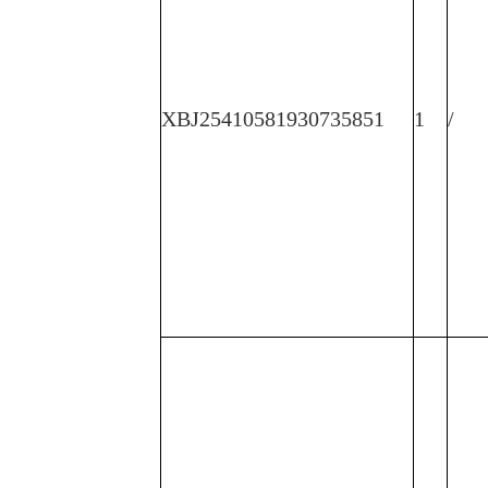
XBJ25410581930735851
1
/