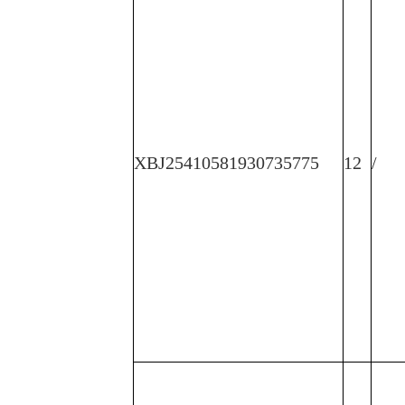
XBJ25410581930735775
12
/