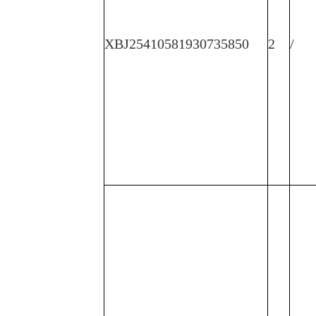
XBJ25410581930735850
2
/