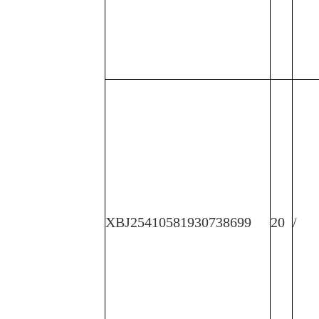
XBJ25410581930738699
20
/