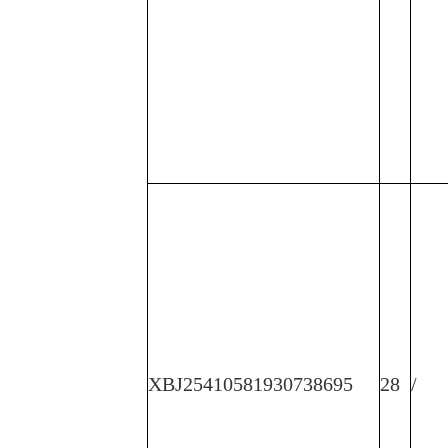
XBJ25410581930738695
28
/