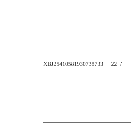
XBJ25410581930738733
22
/