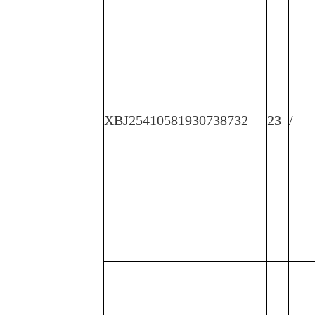
XBJ25410581930738732
23
/