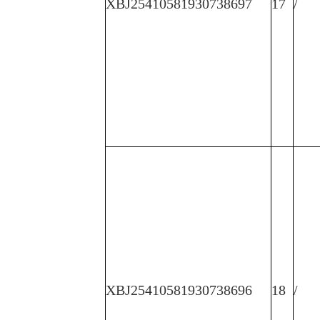
XBJ25410581930738697
17
/
XBJ25410581930738696
18
/