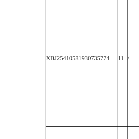
XBJ25410581930735774
11
/