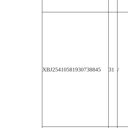
XBJ25410581930738845
31
/