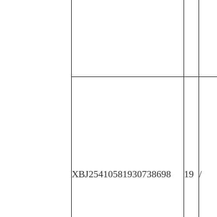
XBJ25410581930738698
19
/