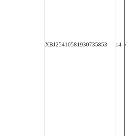
XBJ25410581930735853
14
/