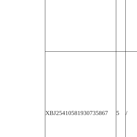
XBJ25410581930735867
5
/