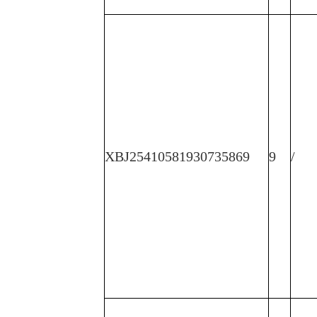
XBJ25410581930735869
9
/