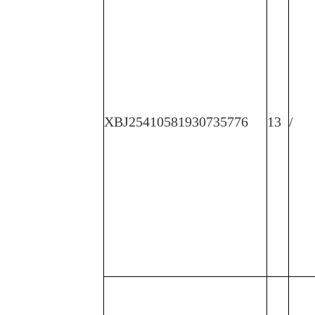
XBJ25410581930735776
13
/