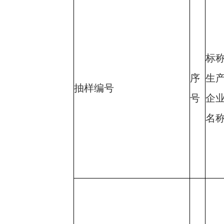
标
序
生
抽样编号
号
企
名