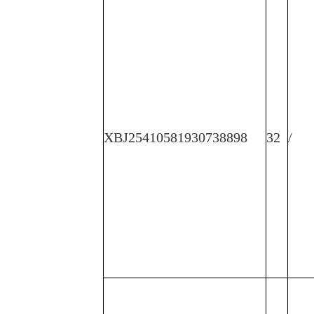
XBJ25410581930738898
32
/