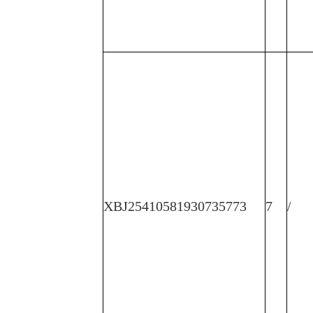
XBJ25410581930735773
7
/