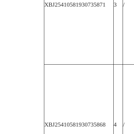
XBJ25410581930735871
3
/
XBJ25410581930735868
4
/