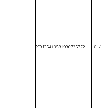
XBJ25410581930735772
10
/