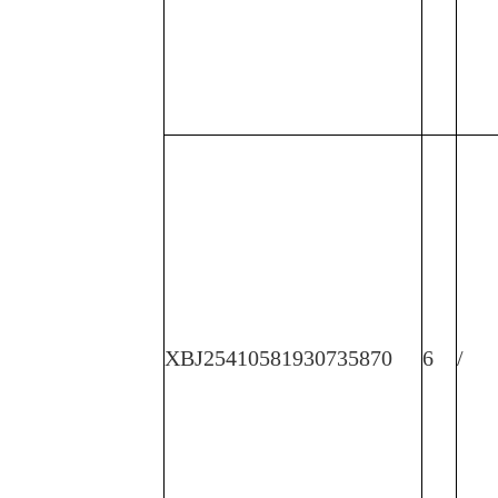
XBJ25410581930735870
6
/