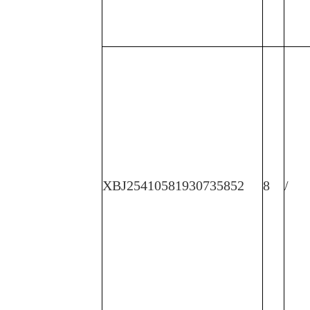
XBJ25410581930735852
8
/