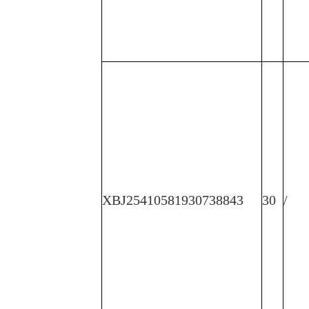
XBJ25410581930738843
30
/