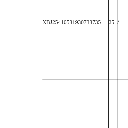
XBJ25410581930738735
25
/