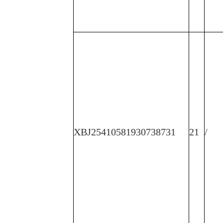
XBJ25410581930738731
21
/