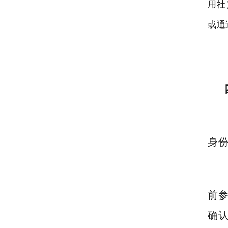
用社
或通
身
前
确