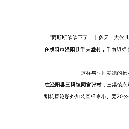
“雨断断续续下了二十多天，大伙
在咸阳市泾阳县千夫堡村，
千南组组
这样与时间赛跑的抢
在泾阳县三渠镇同官张村，
三渠镇永
割机原轮胎外加装直径略小、宽20公