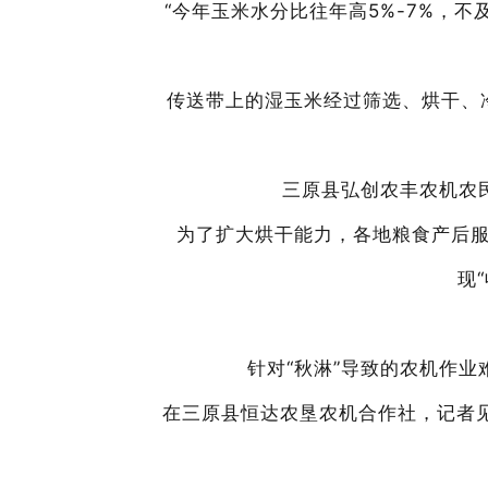
“今年玉米水分比往年高5%-7%，
传送带上的湿玉米经过筛选、烘干、
三原县弘创农丰农机农
为了扩大烘干能力，各地粮食产后
现
针对
“秋淋”导致的农机作
在
三原
县恒达农垦农机合作社，
记者