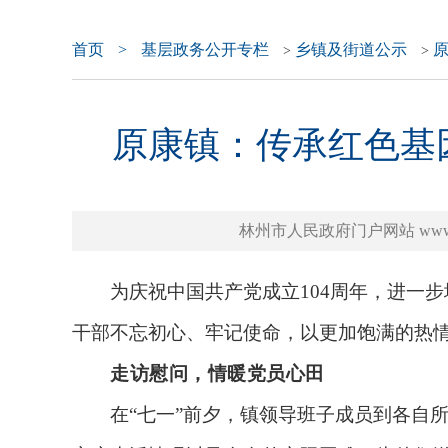
首页
>
基层政务公开专栏
乡镇及街道公示
>
>
原康镇：传承红色基
林州市人民政府门户网站 www.linz
为庆祝中国共产党成立104周年，进一步
干部不忘初心、牢记使命，以更加饱满的热
走访慰问，情暖党员心田
在“七一”前夕，镇领导班子成员到各自所