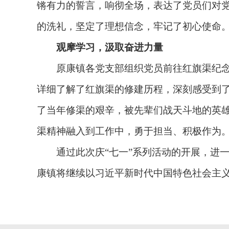
锵有力的誓言，响彻全场，表达了党员们对
的洗礼，坚定了理想信念，牢记了初心使命
观摩学习，汲取奋进力量
原康镇各党支部组织党员前往红旗渠纪念馆
详细了解了红旗渠的修建历程，深刻感受到了
了当年修渠的艰辛，被先辈们战天斗地的英
渠精神融入到工作中，勇于担当、积极作为
通过此次庆“七一”系列活动的开展，进一
康镇将继续以习近平新时代中国特色社会主